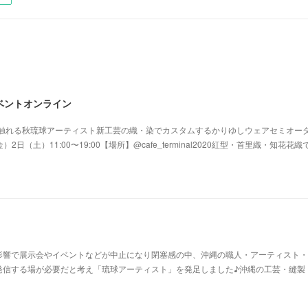
ベントオンライン
統工芸に触れる秋琉球アーティスト新工芸の織・染でカスタムするかりゆしウェアセミオー
2日（土）11:00〜19:00【場所】@cafe_terminal2020紅型・首里織・知花花
影響で展示会やイベントなどが中止になり閉塞感の中、沖縄の職人・アーティスト・
発信する場が必要だと考え「琉球アーティスト」を発足しました♪沖縄の工芸・縫製