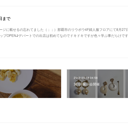
日まで
ージに載せるの忘れてました（；；）那覇市のリウボウ4F婦人服フロアにて8月27
ップOPEN♪デパートでの出店は初めてなのでドキドキですが色々学ぶ事だらけで
2019.09.18 04:58
第1回展示会開催