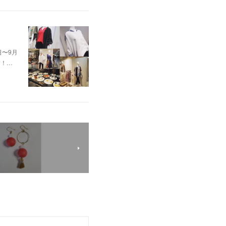
日〜9月
す！…