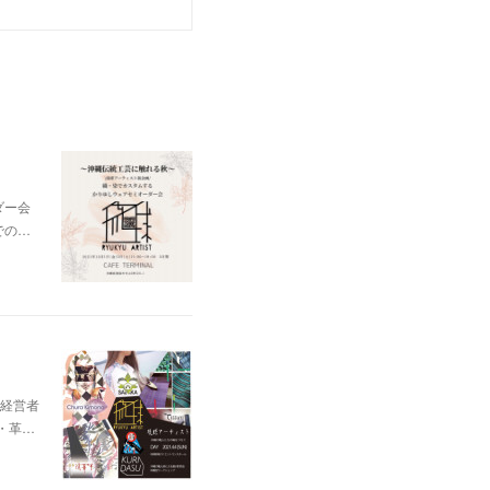
ダー会
織での…
経営者
・革…