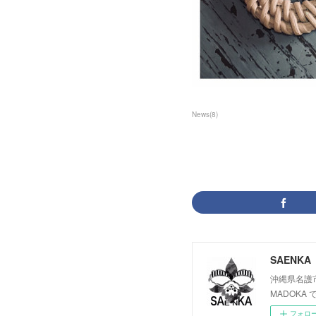
News
(
8
)
SAENKA
沖縄県名護
MADOK
フォロ